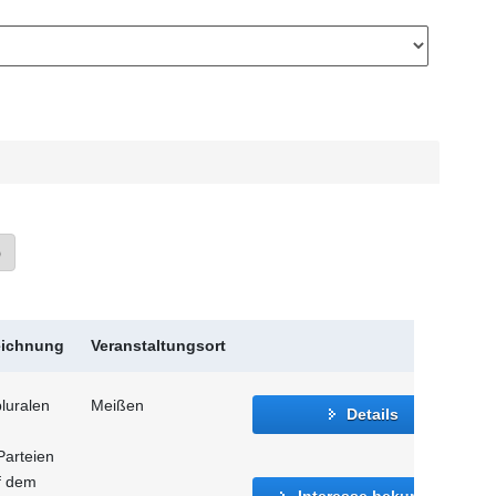
»
eichnung
Veranstaltungsort
luralen
Meißen
Details
Parteien
f dem
Interesse bekunden