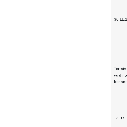
30.11.
Termin
wird n
benann
18.03.