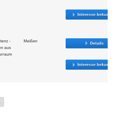
Interesse bekunden
tenz -
Meißen
Details
en aus
urraum
Interesse bekunden
»