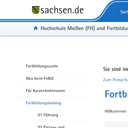
Portalübergreifende Navigation
Sac
Portal:
Hochschule Meißen (FH) und Fortbild
Fortbildungssuche
Sie sind i
Neu beim FoBiZ
Zum Portal fü
Für Kurzentschlossene
Fortb
Fortbildungskatalog
Willkommen i
01 Führung
02 Presse- und