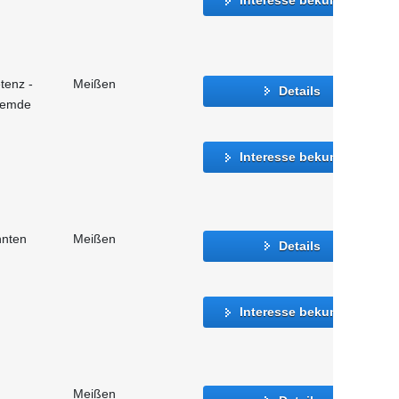
tenz -
Meißen
Details
fremde
Interesse bekunden
nnten
Meißen
Details
Interesse bekunden
Meißen