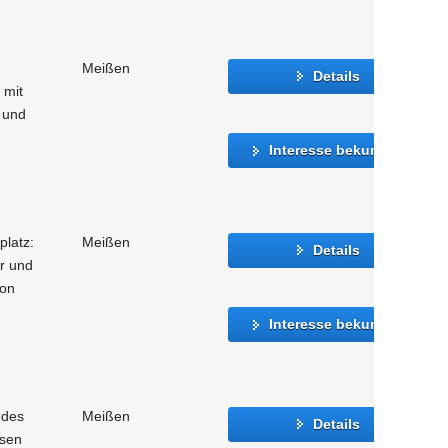
Meißen
Details
 mit
 und
Interesse bekunden
platz:
Meißen
Details
er und
ion
Interesse bekunden
 des
Meißen
Details
hsen