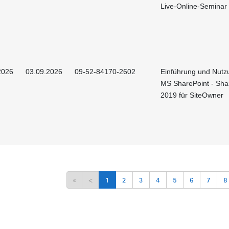
Live-Online-Seminar
2026
03.09.2026
09-52-84170-2602
Einführung und Nutz
MS SharePoint - Sha
2019 für SiteOwner
«
<
1
2
3
4
5
6
7
8