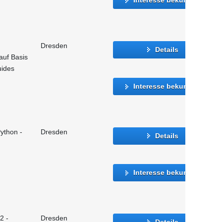
Dresden
Details
auf Basis
uides
Interesse bekunden
ython -
Dresden
Details
Interesse bekunden
2 -
Dresden
Details