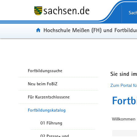
Portalübergreifende Navigation
Sac
Portal:
Hochschule Meißen (FH) und Fortbild
Fortbildungssuche
Sie sind i
Neu beim FoBiZ
Zum Portal fü
Für Kurzentschlossene
Fortb
Fortbildungskatalog
Willkommen i
01 Führung
02 Presse- und