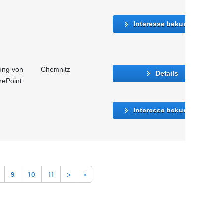
Interesse bekunden
ung von
Chemnitz
Details
rePoint
Interesse bekunden
9
10
11
>
»