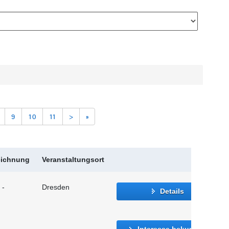
9
10
11
>
»
eichnung
Veranstaltungsort
 -
Dresden
Details
Interesse bekunden