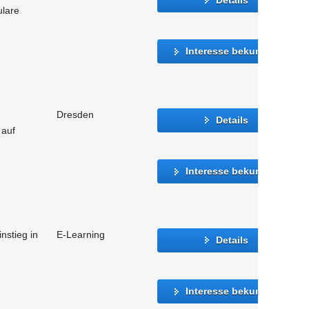
ulare
Interesse bekunden
Dresden
Details
 auf
Interesse bekunden
instieg in
E-Learning
Details
Interesse bekunden