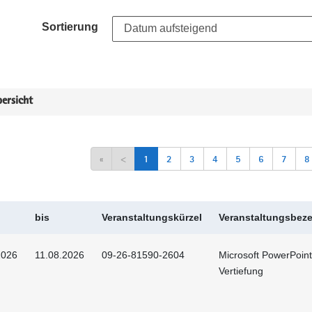
Sortierung
ersicht
«
<
1
2
3
4
5
6
7
8
bis
Veranstaltungskürzel
Veranstaltungsbez
2026
11.08.2026
09-26-81590-2604
Microsoft PowerPoint
Vertiefung