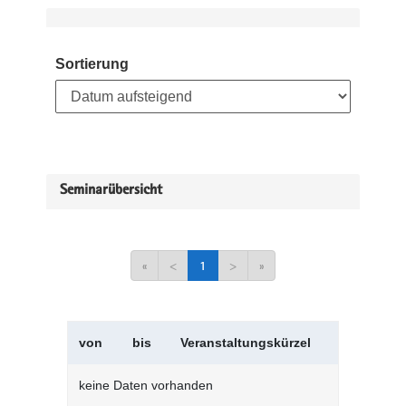
Sortierung
Seminarübersicht
«
<
1
>
»
von
bis
Veranstaltungskürzel
Verans
keine Daten vorhanden