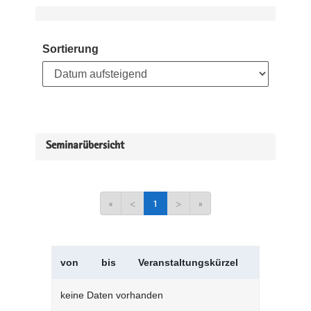
Sortierung
Seminarübersicht
«
<
1
>
»
von
bis
Veranstaltungskürzel
Verans
keine Daten vorhanden