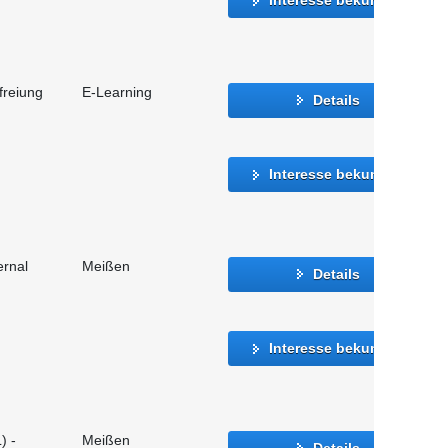
freiung
E-Learning
Details
Interesse bekunden
ernal
Meißen
Details
Interesse bekunden
) -
Meißen
Details