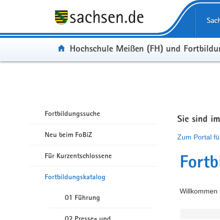
Portalübergreifende Navigation
Sac
Portal:
Hochschule Meißen (FH) und Fortbild
Fortbildungssuche
Sie sind i
Neu beim FoBiZ
Zum Portal fü
Für Kurzentschlossene
Fortb
Fortbildungskatalog
Willkommen i
01 Führung
02 Presse- und