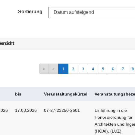
Sortierung
ersicht
«
<
1
2
3
4
5
6
7
8
bis
Veranstaltungskürzel
Veranstaltungsbez
2026
17.08.2026
07-27-23250-2601
Einführung in die
Honorarordnung für
Architekten und Inge
(HOAI), (LÜZ)