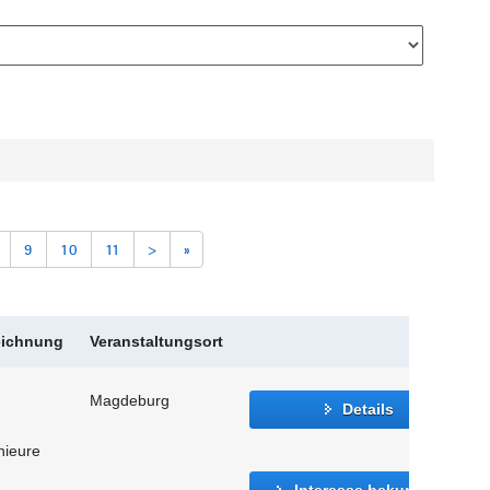
9
10
11
>
»
eichnung
Veranstaltungsort
Magdeburg
Details
nieure
Interesse bekunden