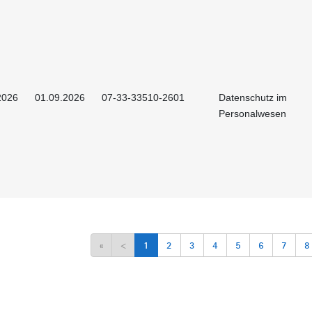
2026
01.09.2026
07-33-33510-2601
Datenschutz im
Personalwesen
«
<
1
2
3
4
5
6
7
8