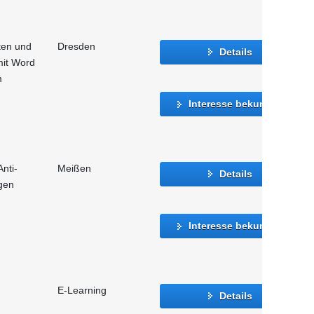
ten und
Dresden
Details
 mit Word
m
Interesse bekunden
nti-
Meißen
Details
gen
Interesse bekunden
E-Learning
Details