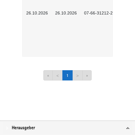
26.10.2026
26.10.2026
07-66-31212-2501
«
<
1
>
»
Service
Herausgeber