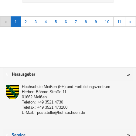
<
1
2
3
4
5
6
7
8
9
10
11
>
Service
Herausgeber
Hochschule Meißen (FH) und Fortbildungszentrum
Herbert-Böhme-Straße 11
01662
Meißen
Telefon:
+49 3521 4730
Telefax:
+49 3521 473100
E-Mail:
poststelle@hsf.sachsen.de
Service