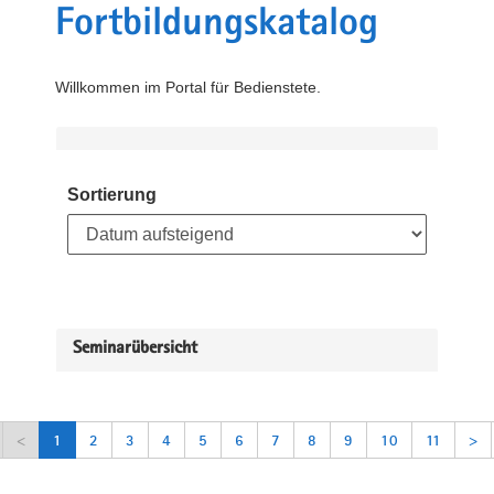
Fortbildungskatalog
Willkommen im Portal für Bedienstete.
Sortierung
Seminarübersicht
<
1
2
3
4
5
6
7
8
9
10
11
>