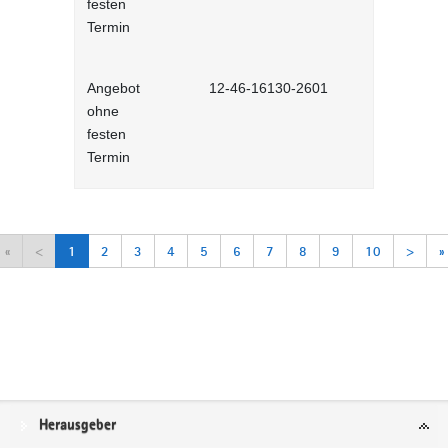
festen
Lernprog
Termin
Angebot
12-46-16130-2601
Arbeitsorga
ohne
Selbstlernh
festen
Termin
«
<
1
2
3
4
5
6
7
8
9
10
>
»
Service
Herausgeber