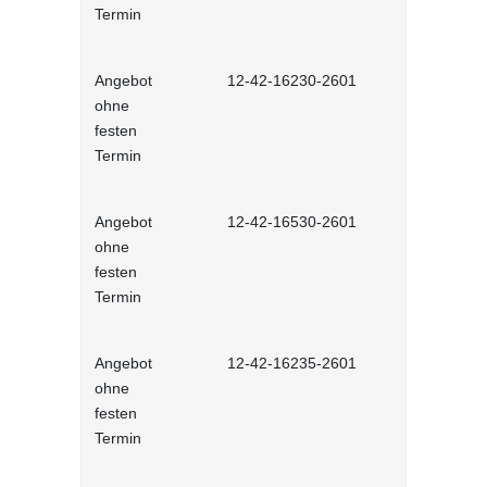
Termin
Angebot
12-42-16230-2601
Stressbewä
ohne
Selbstlernh
festen
Termin
Angebot
12-42-16530-2601
Gesunder Kö
ohne
einfache 
festen
Arbeitsplatz
Termin
Lernprog
Angebot
12-42-16235-2601
Burnout be
ohne
bewältigen 
festen
Lernprog
Termin