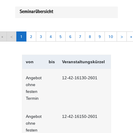
Seminarübersicht
«
<
1
2
3
4
5
6
7
8
9
10
>
»
von
bis
Veranstaltungskürzel
Veranstal
Angebot
12-42-16130-2601
Selbstman
ohne
Selbstlernh
festen
Termin
Angebot
12-42-16150-2601
Sich selbs
ohne
Selbstlernh
festen