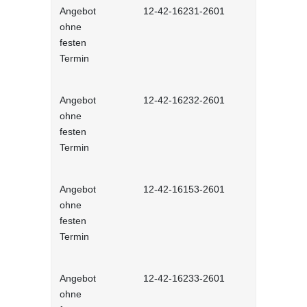
Angebot
12-42-16231-2601
Stressmana
ohne
erfolgreic
festen
meistern - 
Termin
Lernprog
Angebot
12-42-16232-2601
Resilienz -
ohne
Widerstands
festen
interaktiv
Termin
Angebot
12-42-16153-2601
Unconscious
ohne
und Stereot
festen
Lernprog
Termin
Angebot
12-42-16233-2601
Produktive
ohne
im Job - in