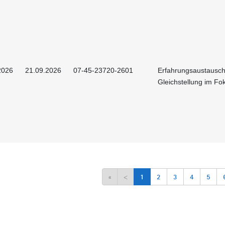
2026
21.09.2026
07-45-23720-2601
Erfahrungsaustausch
Gleichstellung im Fo
«
<
1
2
3
4
5