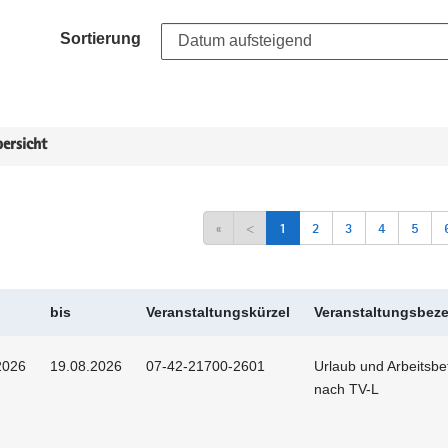
Sortierung
ersicht
«
<
1
2
3
4
5
bis
Veranstaltungskürzel
Veranstaltungsbez
2026
19.08.2026
07-42-21700-2601
Urlaub und Arbeitsbe
nach TV-L