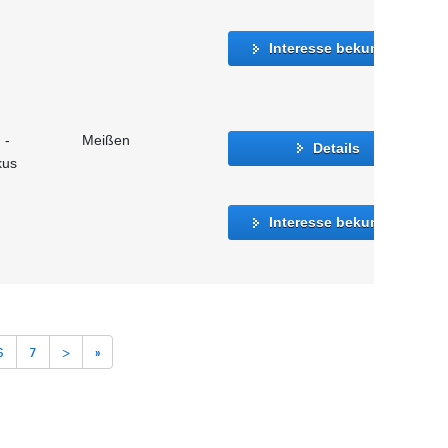
Interesse bekunden
 -
Meißen
Details
kus
Interesse bekunden
6
7
>
»