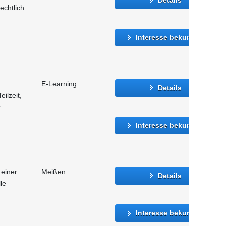
echtlich
Interesse bekunden
m
E-Learning
Details
eilzeit,
r
Interesse bekunden
 einer
Meißen
Details
le
Interesse bekunden