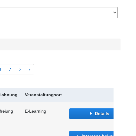
6
7
>
»
eichnung
Veranstaltungsort
freiung
E-Learning
Details
Interesse bekunden