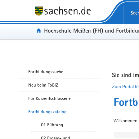
Portalübergreifende Navigation
Sac
Portal:
Hochschule Meißen (FH) und Fortbild
Fortbildungssuche
Sie sind i
Neu beim FoBiZ
Zum Portal fü
Für Kurzentschlossene
Fortb
Fortbildungskatalog
Willkommen i
01 Führung
02 Presse- und