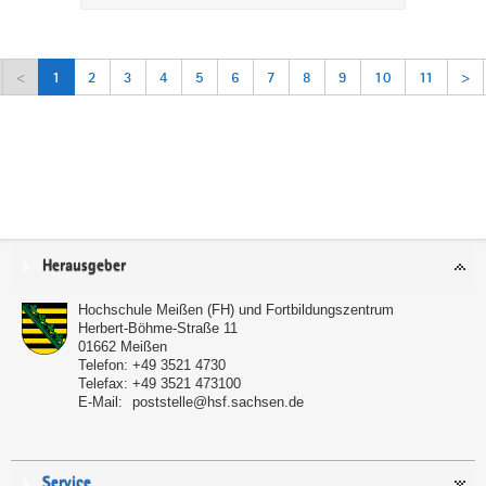
<
1
2
3
4
5
6
7
8
9
10
11
>
Service
Herausgeber
Hochschule Meißen (FH) und Fortbildungszentrum
Herbert-Böhme-Straße 11
01662
Meißen
Telefon:
+49 3521 4730
Telefax:
+49 3521 473100
E-Mail:
poststelle@hsf.sachsen.de
Service