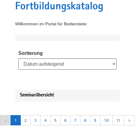
Fortbildungskatalog
Willkommen im Portal für Bedienstete.
Sortierung
Seminarübersicht
<
1
2
3
4
5
6
7
8
9
10
11
>