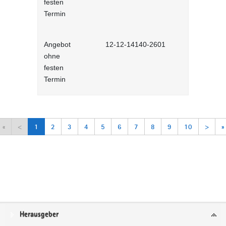
festen
Termin
Angebot
12-12-14140-2601
Mitarbeiter
ohne
Selbstlernh
festen
Termin
«
<
1
2
3
4
5
6
7
8
9
10
>
»
Service
Herausgeber