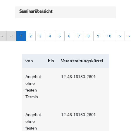
Seminarübersicht
«
<
1
2
3
4
5
6
7
8
9
10
>
»
von
bis
Veranstaltungskürzel
Veranstal
Angebot
12-46-16130-2601
Arbeitsorga
ohne
Selbstlernh
festen
Termin
Angebot
12-46-16150-2601
Arbeitsplat
ohne
Selbstlernh
festen