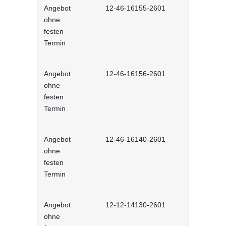
Angebot
12-46-16155-2601
Prioritäten
ohne
Selbstlernh
festen
Termin
Angebot
12-46-16156-2601
Arbeitsanfa
ohne
Selbstlernh
festen
Termin
Angebot
12-46-16140-2601
Zeitmanag
ohne
interaktiv
festen
Termin
Angebot
12-12-14130-2601
Neu in der 
ohne
interaktiv