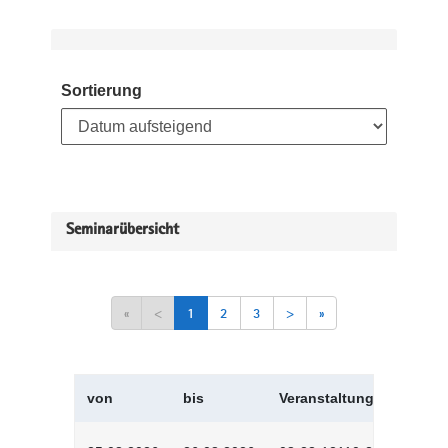
Sortierung
Seminarübersicht
«
<
1
2
3
>
»
von
bis
Veranstaltungskürzel