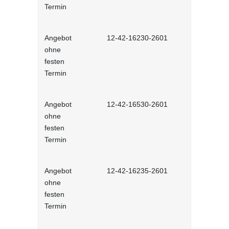
Termin
Angebot
12-42-16230-2601
Stressbewä
ohne
Selbstlernh
festen
Termin
Angebot
12-42-16530-2601
Gesunder Kö
ohne
einfache 
festen
Arbeitsplatz
Termin
Lernprog
Angebot
12-42-16235-2601
Burnout be
ohne
bewältigen 
festen
Lernprog
Termin