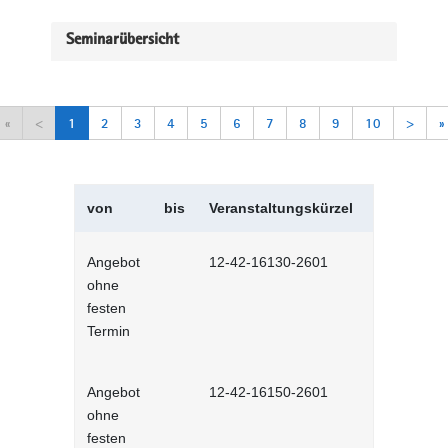
Seminarübersicht
«
<
1
2
3
4
5
6
7
8
9
10
>
»
von
bis
Veranstaltungskürzel
Veranstal
Angebot
12-42-16130-2601
Selbstman
ohne
Selbstlernh
festen
Termin
Angebot
12-42-16150-2601
Sich selbs
ohne
Selbstlernh
festen