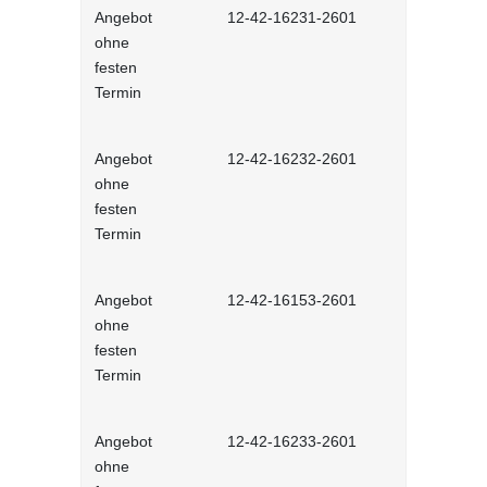
Angebot
12-42-16231-2601
Stressmana
ohne
erfolgreic
festen
meistern - 
Termin
Lernprog
Angebot
12-42-16232-2601
Resilienz -
ohne
Widerstands
festen
interaktiv
Termin
Angebot
12-42-16153-2601
Unconscious
ohne
und Stereot
festen
Lernprog
Termin
Angebot
12-42-16233-2601
Produktive
ohne
im Job - in