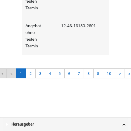
festen
Lernprog
Termin
Angebot
12-46-16130-2601
Arbeitsorga
ohne
Selbstlernh
festen
Termin
«
<
1
2
3
4
5
6
7
8
9
10
>
»
Service
Herausgeber