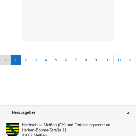
<
1
2
3
4
5
6
7
8
9
10
11
>
Service
Herausgeber
Hochschule Meißen (FH) und Fortbildungszentrum
Herbert-Böhme-Straße 11
01662
Meißen