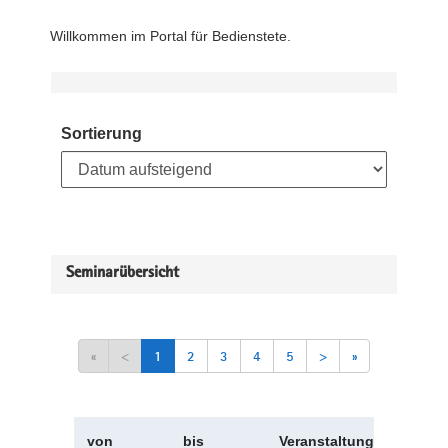
Willkommen im Portal für Bedienstete.
Sortierung
Seminarübersicht
«
<
1
2
3
4
5
>
»
von
bis
Veranstaltungskürzel