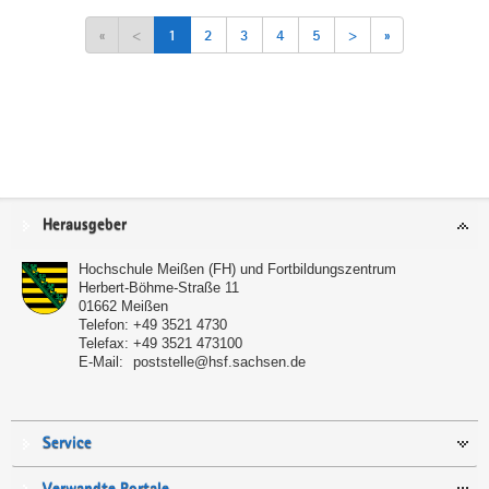
«
<
1
2
3
4
5
>
»
Service
Herausgeber
Hochschule Meißen (FH) und Fortbildungszentrum
Herbert-Böhme-Straße 11
01662
Meißen
Telefon:
+49 3521 4730
Telefax:
+49 3521 473100
E-Mail:
poststelle@hsf.sachsen.de
Service