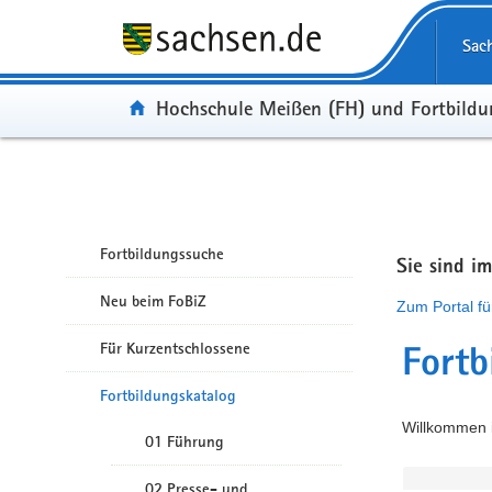
Portalübergreifende Navigation
Sac
Portal:
Hochschule Meißen (FH) und Fortbild
Fortbildungssuche
Sie sind i
Neu beim FoBiZ
Zum Portal fü
Für Kurzentschlossene
Fortb
Fortbildungskatalog
Willkommen i
01 Führung
02 Presse- und