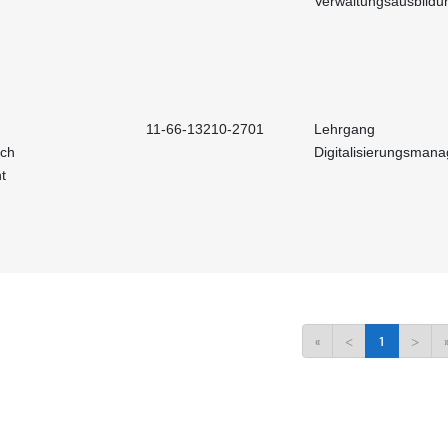
Verwaltungsausbildu
11-66-13210-2701
Lehrgang
och
Digitalisierungsman
t
«
<
1
>