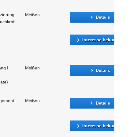
izierung
Meißen
Details
achkraft
Interesse bekunden
ang I
Meißen
Details
ate)
agement
Meißen
Details
Interesse bekunden