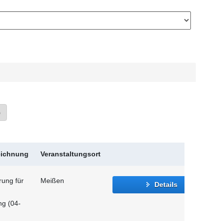
»
eichnung
Veranstaltungsort
rung für
Meißen
Details
ng (04-