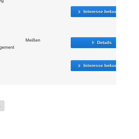
ng
Interesse bekunden
Meißen
Details
agement
Interesse bekunden
»