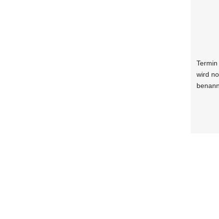
Termin
wird n
benann