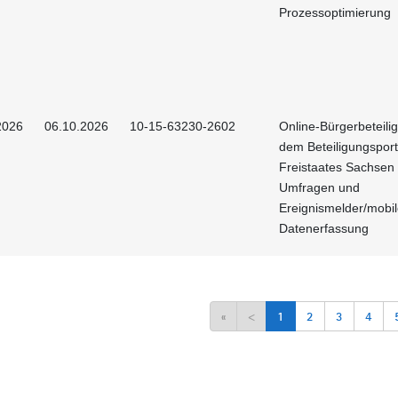
Prozessoptimierung
2026
06.10.2026
10-15-63230-2602
Online-Bürgerbeteili
dem Beteiligungsport
Freistaates Sachsen 
Umfragen und
Ereignismelder/mobi
Datenerfassung
«
<
1
2
3
4