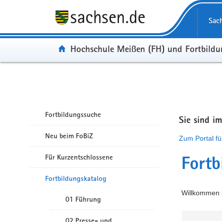
Portalübergreifende Navigation
Sac
Portal:
Hochschule Meißen (FH) und Fortbild
Fortbildungssuche
Sie sind i
Neu beim FoBiZ
Zum Portal fü
Für Kurzentschlossene
Fortb
Fortbildungskatalog
Willkommen i
01 Führung
02 Presse- und