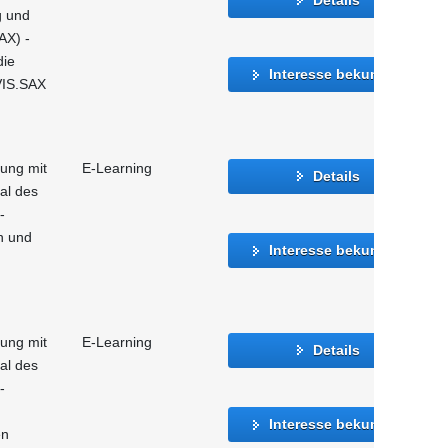
g und
AX) -
die
Interesse bekunden
VIS.SAX
gung mit
E-Learning
Details
al des
-
n und
Interesse bekunden
gung mit
E-Learning
Details
al des
-
Interesse bekunden
en