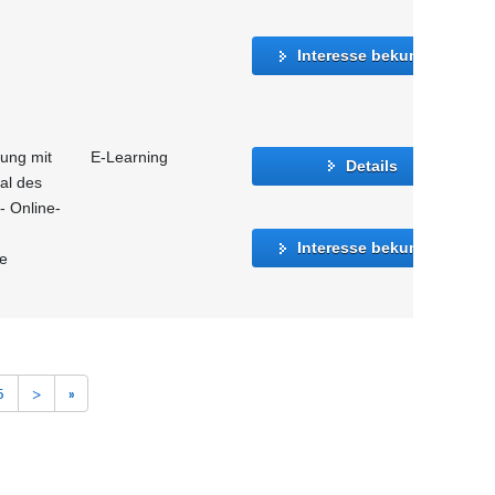
Interesse bekunden
gung mit
E-Learning
Details
al des
- Online-
Interesse bekunden
le
5
>
»