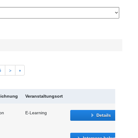
5
>
»
eichnung
Veranstaltungsort
ion
E-Learning
Details
Interesse bekunden