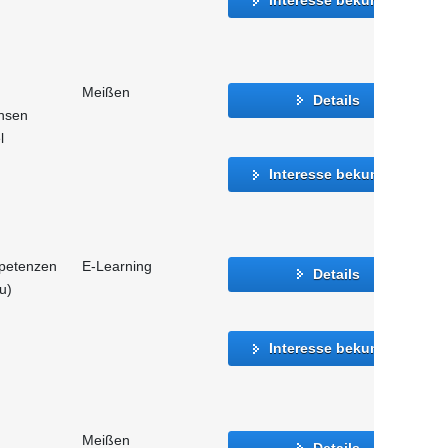
Meißen
Details
hsen
l
Interesse bekunden
mpetenzen
E-Learning
Details
u)
Interesse bekunden
Meißen
Details