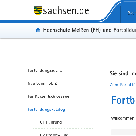
Portalübergreifende Navigation
Sac
Portal:
Hochschule Meißen (FH) und Fortbild
Fortbildungssuche
Sie sind i
Neu beim FoBiZ
Zum Portal fü
Für Kurzentschlossene
Fortb
Fortbildungskatalog
Willkommen i
01 Führung
02 Presse- und