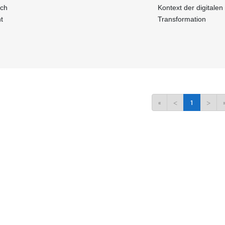
och
Kontext der digitalen
t
Transformation
«
<
1
>