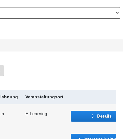
»
eichnung
Veranstaltungsort
ion
E-Learning
Details
Interesse bekunden