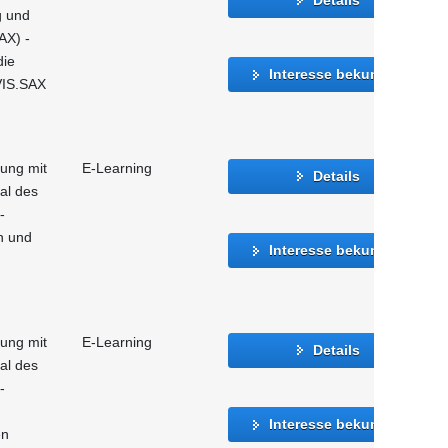
g und
AX) -
die
Interesse bekunden
VIS.SAX
gung mit
E-Learning
Details
al des
-
n und
Interesse bekunden
gung mit
E-Learning
Details
al des
-
Interesse bekunden
en