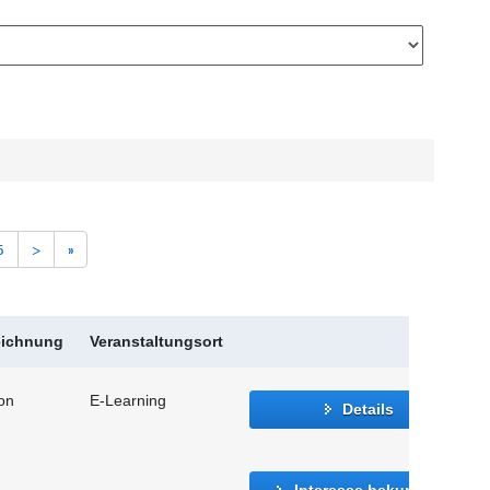
5
>
»
eichnung
Veranstaltungsort
ion
E-Learning
Details
Interesse bekunden