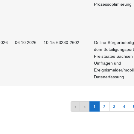
Prozessoptimierung
2026
06.10.2026
10-15-63230-2602
Online-Bürgerbeteili
dem Beteiligungsport
Freistaates Sachsen 
Umfragen und
Ereignismelder/mobi
Datenerfassung
«
<
1
2
3
4