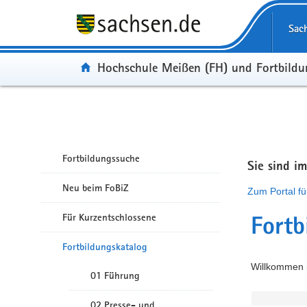
Portalübergreifende Navigation
Sac
Portal:
Hochschule Meißen (FH) und Fortbild
Fortbildungssuche
Sie sind i
Neu beim FoBiZ
Zum Portal fü
Für Kurzentschlossene
Fortb
Fortbildungskatalog
Willkommen i
01 Führung
02 Presse- und