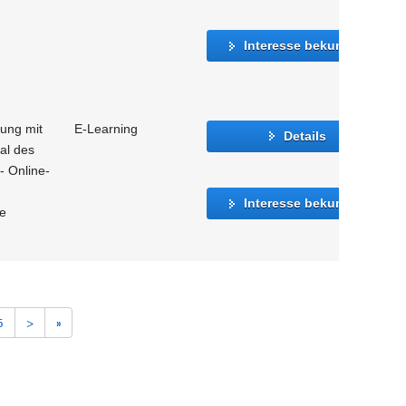
Interesse bekunden
gung mit
E-Learning
Details
al des
- Online-
Interesse bekunden
le
5
>
»