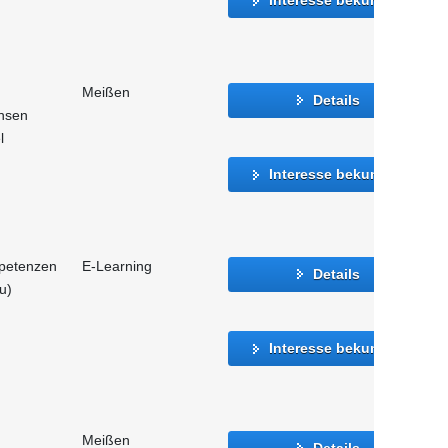
Meißen
Details
hsen
l
Interesse bekunden
mpetenzen
E-Learning
Details
u)
Interesse bekunden
Meißen
Details