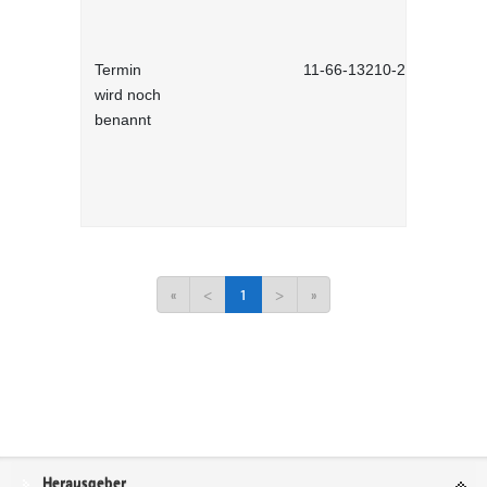
Termin
11-66-13210-2701
wird noch
benannt
«
<
1
>
»
Service
Herausgeber