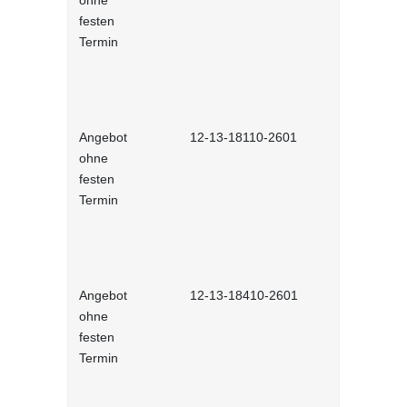
ohne
interaktiv
festen
Termin
Angebot
12-13-18110-2601
Gezielt ne
ohne
interaktiv
festen
Termin
Angebot
12-13-18410-2601
Female Lea
ohne
Erfolgreich
festen
Gender-Bar
Termin
(interakti