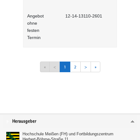
Angebot
12-14-13110-2601
Feedback g
ohne
Lernprog
festen
Termin
«
<
1
2
>
»
Service
Herausgeber
Hochschule Meißen (FH) und Fortbildungszentrum
Herbert-Böhme-Straße 11