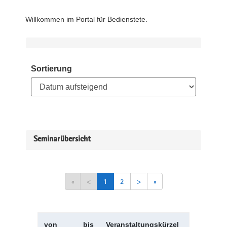
Willkommen im Portal für Bedienstete.
Sortierung
Seminarübersicht
«
<
1
2
>
»
von
bis
Veranstaltungskürzel
Veranstal