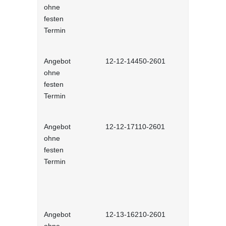
ohne
führen - in
festen
Lernprog
Termin
Angebot
12-12-14450-2601
Laterale F
ohne
führen ohn
festen
Vorgesetzte
Termin
interaktiv
Angebot
12-12-17110-2601
Mitarbeiter
ohne
- interakt
festen
Termin
Angebot
12-13-16210-2601
Agiles Mind