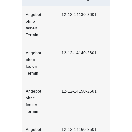
Angebot
12-12-14130-2601
Neu in der 
ohne
interaktiv
festen
Termin
Angebot
12-12-14140-2601
Mitarbeiter
ohne
Selbstlernh
festen
Termin
Angebot
12-12-14150-2601
Teamrollen
ohne
produktiv 
festen
interaktiv
Termin
Angebot
12-12-14160-2601
Hybride Te