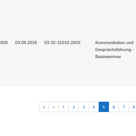
2026
03.09.2026
03-32-31010-2603
Kommunikation und
Gesprächsführung -
Basisseminar
«
<
1
2
3
4
5
6
7
8