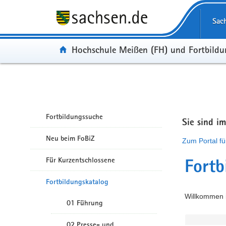
Portalübergreifende Navigation
Sac
Portal:
Hochschule Meißen (FH) und Fortbild
Fortbildungssuche
Sie sind i
Neu beim FoBiZ
Zum Portal fü
Für Kurzentschlossene
Fortb
Fortbildungskatalog
Willkommen i
01 Führung
02 Presse- und