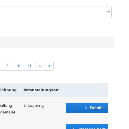
9
10
11
>
»
eichnung
Veranstaltungsort
waltung
E-Learning
Details
itgemäße
Interesse bekunden