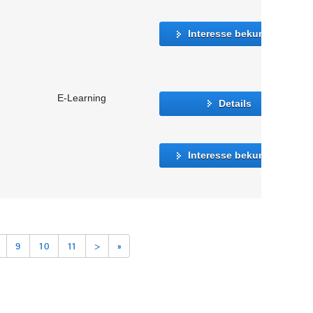
Interesse bekunden
E-Learning
Details
Interesse bekunden
9
10
11
>
»