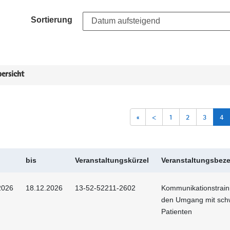
Sortierung
ersicht
«
<
1
2
3
4
bis
Veranstaltungskürzel
Veranstaltungsbez
2026
18.12.2026
13-52-52211-2602
Kommunikationstraini
den Umgang mit sch
Patienten