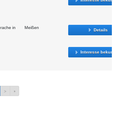
rache in
Meißen
Details
Interesse bekunden
>
»