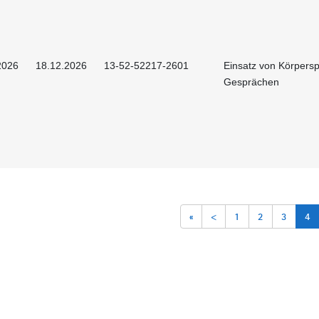
2026
18.12.2026
13-52-52217-2601
Einsatz von Körpersp
Gesprächen
«
<
1
2
3
4