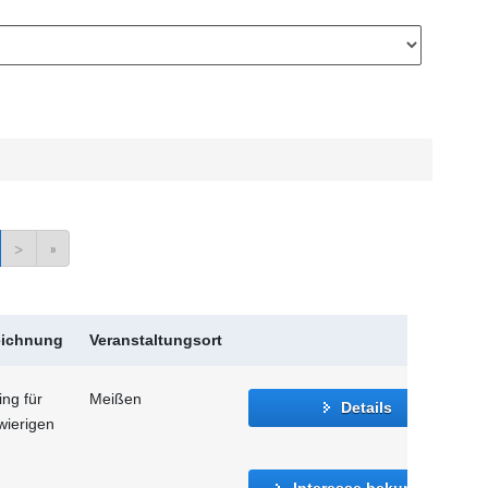
>
»
eichnung
Veranstaltungsort
ng für
Meißen
Details
wierigen
Interesse bekunden