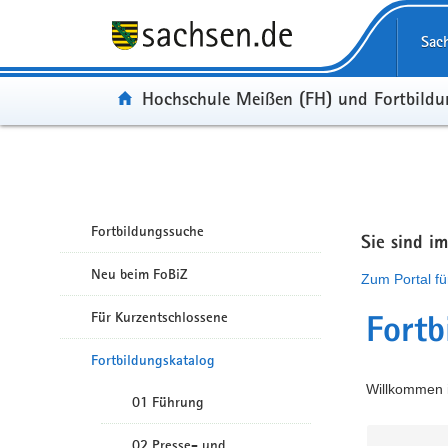
Portalübergreifende Navigation
Sac
Portal:
Hochschule Meißen (FH) und Fortbild
Fortbildungssuche
Sie sind i
Neu beim FoBiZ
Zum Portal fü
Für Kurzentschlossene
Fortb
Fortbildungskatalog
Willkommen i
01 Führung
02 Presse- und