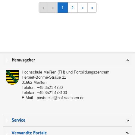
«
<
1
2
>
»
Service
Herausgeber
Hochschule Meißen (FH) und Fortbildungszentrum
Herbert-Böhme-Straße 11
01662
Meißen
Telefon:
+49 3521 4730
Telefax:
+49 3521 473100
E-Mail:
poststelle@hsf.sachsen.de
Service
Verwandte Portale