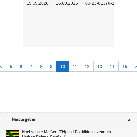
15.09.2026
16.09.2026
09-23-81370-2601
<
5
6
7
8
9
10
11
12
13
14
15
Service
Herausgeber
Hochschule Meißen (FH) und Fortbildungszentrum