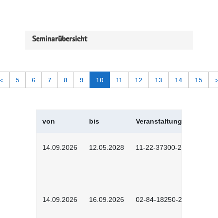
Seminarübersicht
<
5
6
7
8
9
10
11
12
13
14
15
von
bis
Veranstaltungskürzel
14.09.2026
12.05.2028
11-22-37300-2604
14.09.2026
16.09.2026
02-84-18250-2504