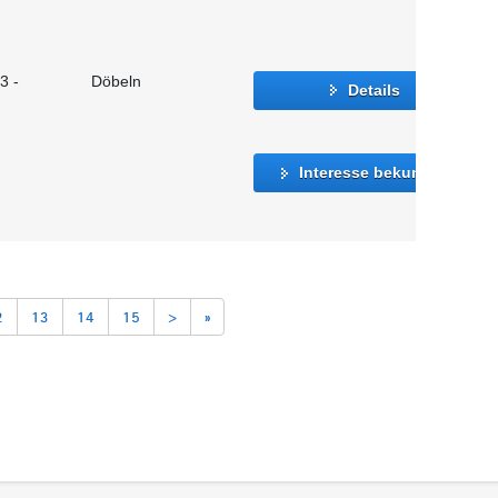
3 -
Döbeln
Details
Interesse bekunden
2
13
14
15
>
»