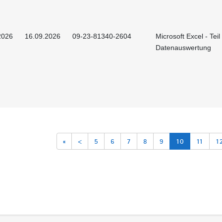
2026
16.09.2026
09-23-81340-2604
Microsoft Excel - Teil 
Datenauswertung
«
<
5
6
7
8
9
10
11
1