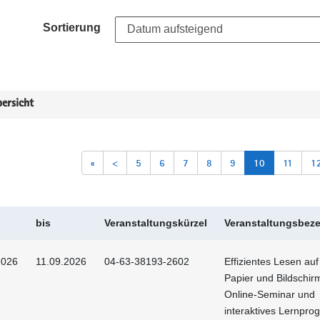
Sortierung
ersicht
«
<
5
6
7
8
9
10
11
1
bis
Veranstaltungskürzel
Veranstaltungsbez
2026
11.09.2026
04-63-38193-2602
Effizientes Lesen au
Papier und Bildschirm
Online-Seminar und
interaktives Lernpr