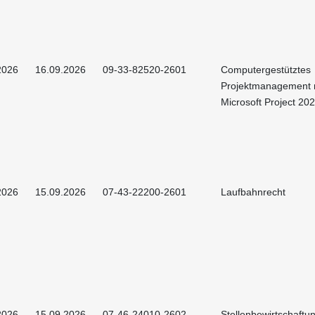
2026
16.09.2026
09-33-82520-2601
Computergestütztes
Projektmanagement 
Microsoft Project 20
2026
15.09.2026
07-43-22200-2601
Laufbahnrecht
2026
15.09.2026
07-46-24010-2602
Stellenbewirtschaftu