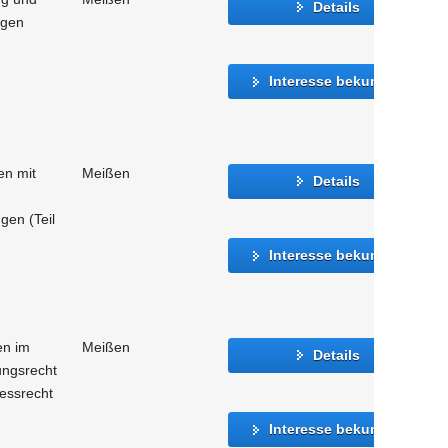
Details
agen
Interesse bekunden
n mit
Meißen
Details
gen (Teil
Interesse bekunden
en im
Meißen
Details
ungsrecht
essrecht
Interesse bekunden