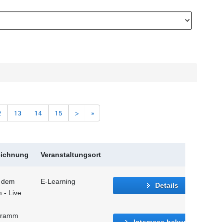
2
13
14
15
>
»
eichnung
Veranstaltungsort
f dem
E-Learning
Details
 - Live
ogramm
Interesse bekunden