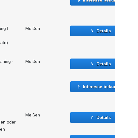
ang I
Meißen
Details
ate)
ining -
Meißen
Details
Interesse bekunden
Meißen
Details
den oder
hen