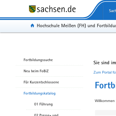
Portalübergreifende Navigation
Sac
Portal:
Hochschule Meißen (FH) und Fortbild
Fortbildungssuche
Sie sind i
Neu beim FoBiZ
Zum Portal fü
Für Kurzentschlossene
Fortb
Fortbildungskatalog
Willkommen i
01 Führung
02 Presse- und