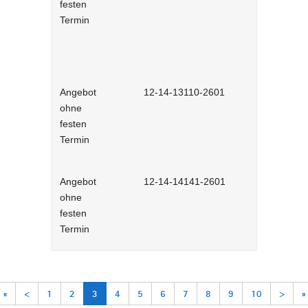
festen
Gender-Bar
Termin
(interakti
Angebot
12-14-13110-2601
Feedback g
ohne
Lernprog
festen
Termin
Angebot
12-14-14141-2601
Changema
ohne
Veränderu
festen
erfolgreich
Termin
interaktiv
«
<
1
2
3
4
5
6
7
8
9
10
>
»