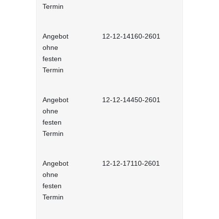
Termin
Angebot
12-12-14160-2601
Hybride Te
ohne
führen - in
festen
Lernprog
Termin
Angebot
12-12-14450-2601
Laterale F
ohne
führen ohn
festen
Vorgesetzte
Termin
interaktiv
Angebot
12-12-17110-2601
Mitarbeiter
ohne
- interakt
festen
Termin