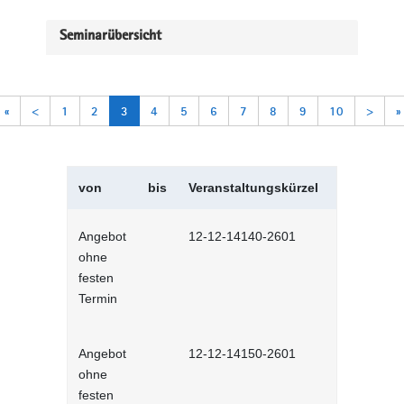
Seminarübersicht
«
<
1
2
3
4
5
6
7
8
9
10
>
»
von
bis
Veranstaltungskürzel
Veranstal
Angebot
12-12-14140-2601
Mitarbeiter
ohne
Selbstlernh
festen
Termin
Angebot
12-12-14150-2601
Teamrollen
ohne
produktiv 
festen
interaktiv