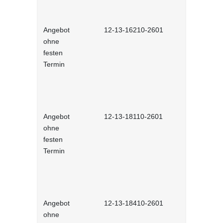
Angebot
12-13-16210-2601
Agiles Mind
ohne
interaktiv
festen
Termin
Angebot
12-13-18110-2601
Gezielt ne
ohne
interaktiv
festen
Termin
Angebot
12-13-18410-2601
Female Lea
ohne
Erfolgreich