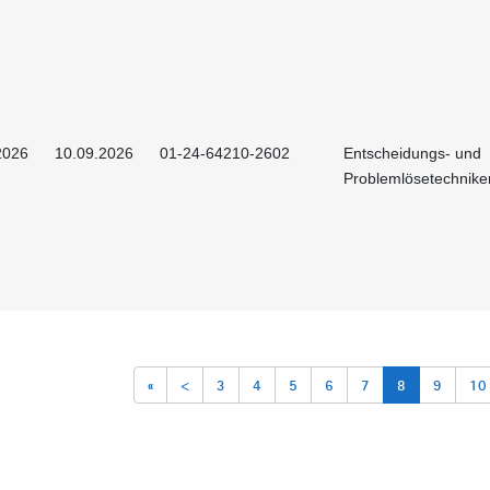
2026
10.09.2026
01-24-64210-2602
Entscheidungs- und
Problemlösetechnike
«
<
3
4
5
6
7
8
9
10