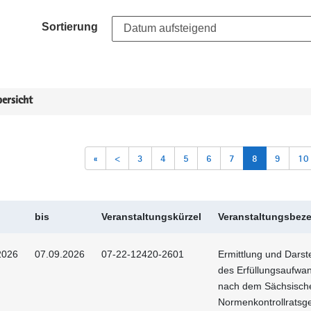
Sortierung
ersicht
«
<
3
4
5
6
7
8
9
10
bis
Veranstaltungskürzel
Veranstaltungsbez
2026
07.09.2026
07-22-12420-2601
Ermittlung und Darst
des Erfüllungsaufwa
nach dem Sächsisch
Normenkontrollratsg