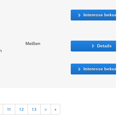
Interesse bekunden
Meißen
Details
n
Interesse bekunden
11
12
13
>
»