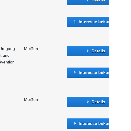
Interesse bekunden
 Umgang
Meißen
Details
t und
ävention
Interesse bekunden
Meißen
Details
Interesse bekunden