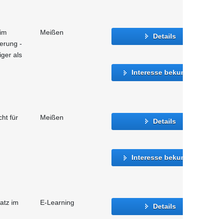
 im
Meißen
Details
ierung -
iger als
Interesse bekunden
ht für
Meißen
Details
Interesse bekunden
atz im
E-Learning
Details