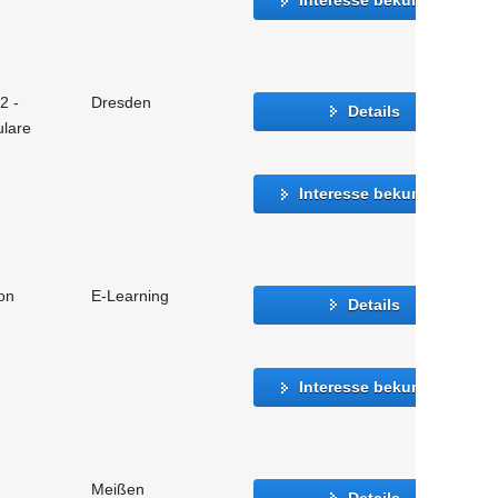
2 -
Dresden
Details
ulare
Interesse bekunden
ion
E-Learning
Details
Interesse bekunden
Meißen
Details