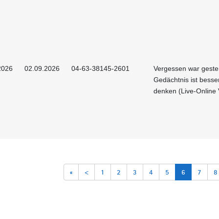
2026
02.09.2026
04-63-38145-2601
Vergessen war gester
Gedächtnis ist besser
denken (Live-Online 
«
<
1
2
3
4
5
6
7
8