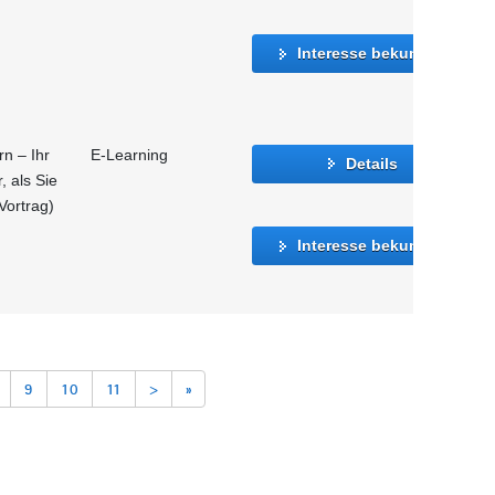
Interesse bekunden
n – Ihr
E-Learning
Details
, als Sie
Vortrag)
Interesse bekunden
9
10
11
>
»