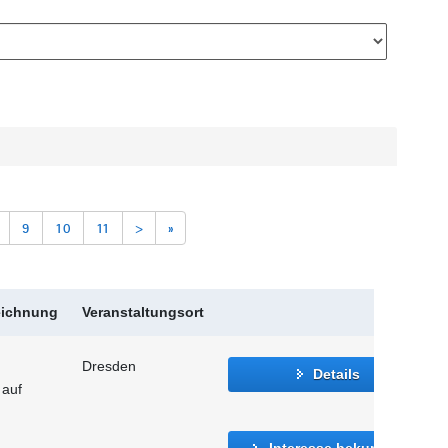
9
10
11
>
»
eichnung
Veranstaltungsort
Dresden
Details
 auf
Interesse bekunden