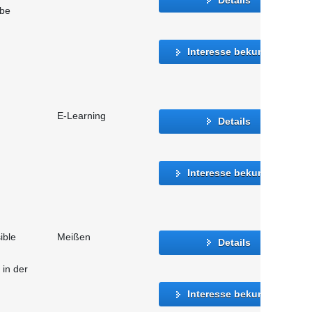
abe
Interesse bekunden
E-Learning
Details
Interesse bekunden
ible
Meißen
Details
in der
Interesse bekunden