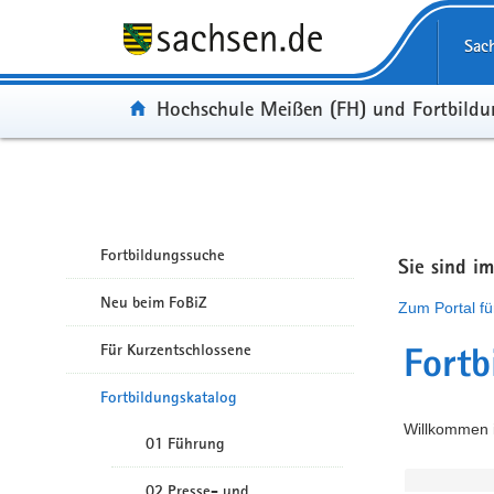
Portalübergreifende Navigation
Sac
Portal:
Hochschule Meißen (FH) und Fortbild
Fortbildungssuche
Sie sind i
Neu beim FoBiZ
Zum Portal fü
Für Kurzentschlossene
Fortb
Fortbildungskatalog
Willkommen i
01 Führung
02 Presse- und