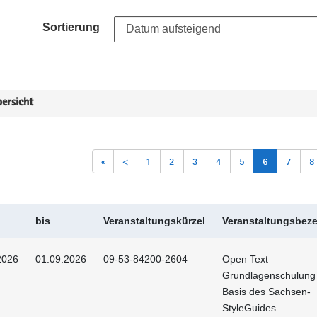
Sortierung
ersicht
«
<
1
2
3
4
5
6
7
8
bis
Veranstaltungskürzel
Veranstaltungsbez
2026
01.09.2026
09-53-84200-2604
Open Text
Grundlagenschulung
Basis des Sachsen-
StyleGuides