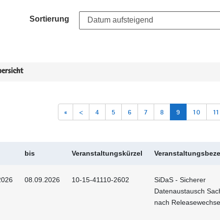
Sortierung
ersicht
«
<
4
5
6
7
8
9
10
11
bis
Veranstaltungskürzel
Veranstaltungsbez
2026
08.09.2026
10-15-41110-2602
SiDaS - Sicherer
Datenaustausch Sac
nach Releasewechse