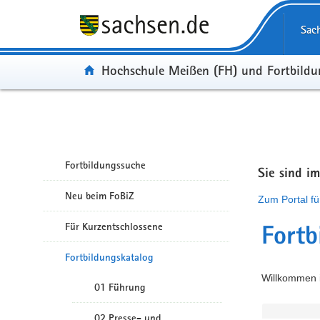
Portalübergreifende Navigation
Sac
Portal:
Hochschule Meißen (FH) und Fortbild
Fortbildungssuche
Sie sind i
Neu beim FoBiZ
Zum Portal fü
Für Kurzentschlossene
Fortb
Fortbildungskatalog
Willkommen i
01 Führung
02 Presse- und