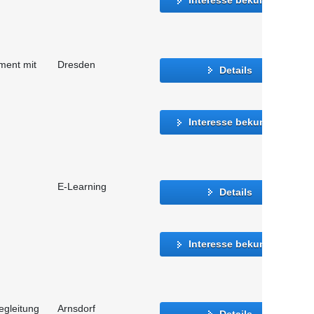
ment mit
Dresden
Details
Interesse bekunden
E-Learning
Details
Interesse bekunden
egleitung
Arnsdorf
Details