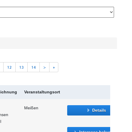
12
13
14
>
»
eichnung
Veranstaltungsort
Meißen
Details
hsen
l
Interesse bekunden