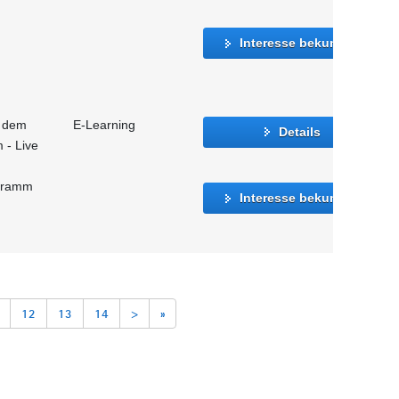
Interesse bekunden
f dem
E-Learning
Details
 - Live
ogramm
Interesse bekunden
12
13
14
>
»