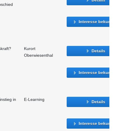
bschied
Interesse bekunden
kraft?
Kurort
Details
Oberwiesenthal
Interesse bekunden
instieg in
E-Learning
Details
Interesse bekunden