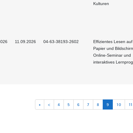
Kulturen
2026
11.09.2026
04-63-38193-2602
Effizientes Lesen au
Papier und Bildschirm
Online-Seminar und
interaktives Lernpr
«
<
4
5
6
7
8
9
10
11