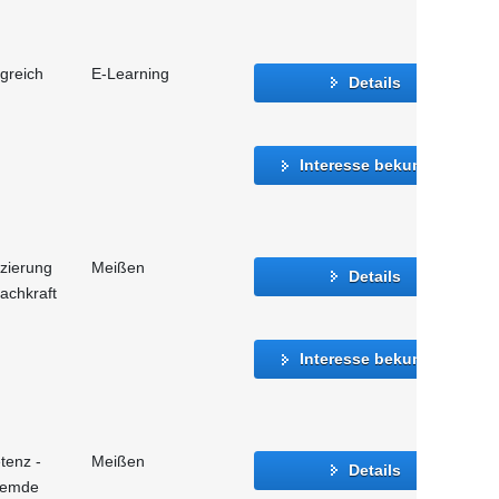
greich
E-Learning
Details
Interesse bekunden
izierung
Meißen
Details
achkraft
Interesse bekunden
tenz -
Meißen
Details
fremde