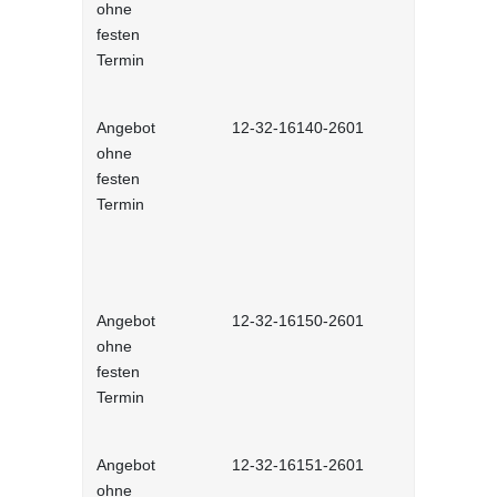
ohne
Selbstlernh
festen
Termin
Angebot
12-32-16140-2601
Wertschät
ohne
Kommunikat
festen
Lernprog
Termin
Angebot
12-32-16150-2601
Kommunikat
ohne
Selbstlernh
festen
Termin
Angebot
12-32-16151-2601
Telefoniere
ohne