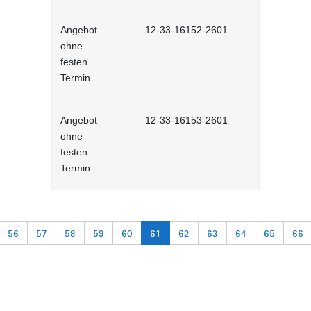
Angebot
12-33-16152-2601
Eskalation 
ohne
Selbstlernh
festen
Termin
Angebot
12-33-16153-2601
Konflikte 
ohne
räumen - S
festen
Termin
56
57
58
59
60
61
62
63
64
65
66