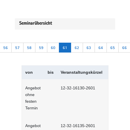
Seminarübersicht
56
57
58
59
60
61
62
63
64
65
66
von
bis
Veranstaltungskürzel
Veranstal
Angebot
12-32-16130-2601
Kommunikat
ohne
Selbstlernh
festen
Termin
Angebot
12-32-16135-2601
Gesprächst