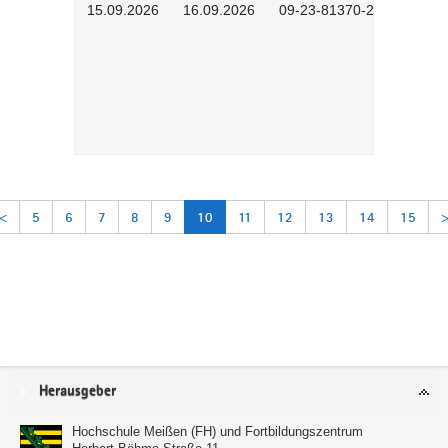
15.09.2026
16.09.2026
09-23-81370-2601
<
5
6
7
8
9
10
11
12
13
14
15
Service
Herausgeber
Hochschule Meißen (FH) und Fortbildungszentrum