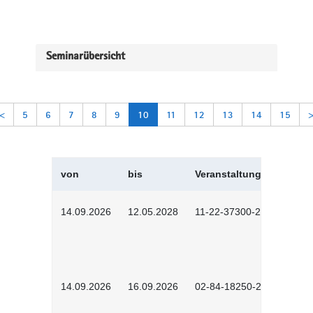
Seminarübersicht
<
5
6
7
8
9
10
11
12
13
14
15
von
bis
Veranstaltungskürzel
14.09.2026
12.05.2028
11-22-37300-2604
14.09.2026
16.09.2026
02-84-18250-2504