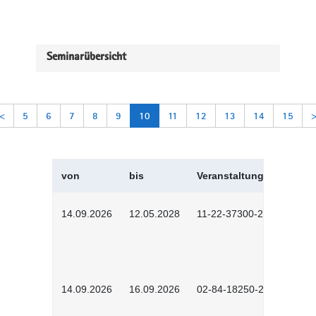
Seminarübersicht
<
5
6
7
8
9
10
11
12
13
14
15
von
bis
Veranstaltungskürzel
14.09.2026
12.05.2028
11-22-37300-2604
14.09.2026
16.09.2026
02-84-18250-2504