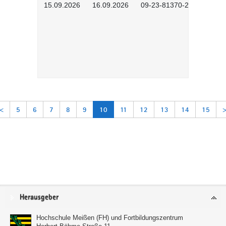
15.09.2026
16.09.2026
09-23-81370-2601
<
5
6
7
8
9
10
11
12
13
14
15
Service
Herausgeber
Hochschule Meißen (FH) und Fortbildungszentrum