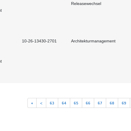
Releasewechsel
t
10-26-13430-2701
Architekturmanagement
t
«
<
63
64
65
66
67
68
69