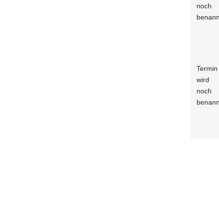
noch
benann
Termin
wird
noch
benann