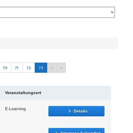
70
71
72
73
>
»
Veranstaltungsort
E-Learning
Details
Interesse bekunden