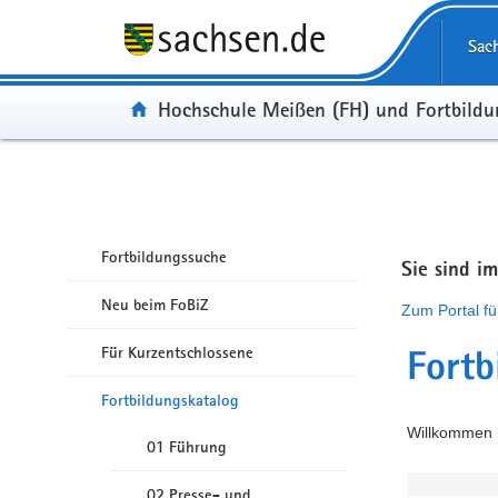
Portalübergreifende Navigation
Sac
Portal:
Hochschule Meißen (FH) und Fortbild
Fortbildungssuche
Sie sind i
Neu beim FoBiZ
Zum Portal fü
Für Kurzentschlossene
Fortb
Fortbildungskatalog
Willkommen i
01 Führung
02 Presse- und