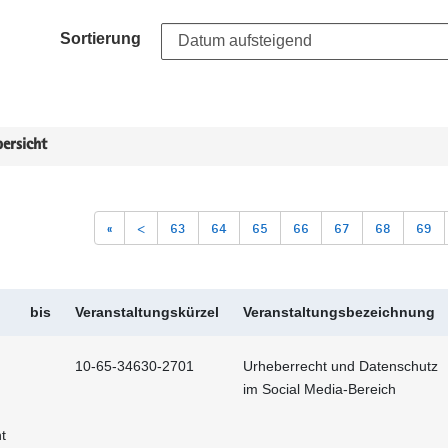
Sortierung
ersicht
«
<
63
64
65
66
67
68
69
bis
Veranstaltungskürzel
Veranstaltungsbezeichnung
10-65-34630-2701
Urheberrecht und Datenschutz
im Social Media-Bereich
t