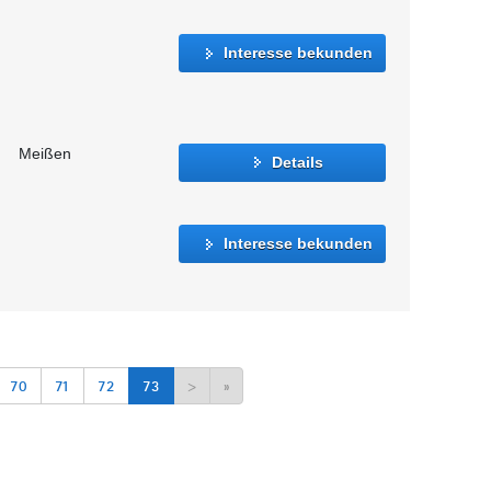
Interesse bekunden
Meißen
Details
Interesse bekunden
70
71
72
73
>
»