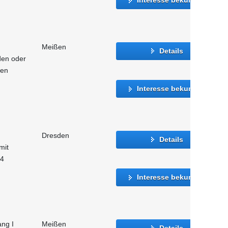
Meißen
Details
den oder
hen
Interesse bekunden
Dresden
Details
mit
24
Interesse bekunden
ang I
Meißen
Details