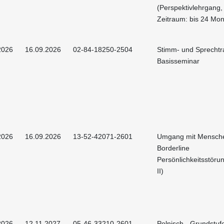
(Perspektivlehrgang,
Zeitraum: bis 24 Mon
2026
16.09.2026
02-84-18250-2504
Stimm- und Sprechtra
Basisseminar
2026
16.09.2026
13-52-42071-2601
Umgang mit Mensche
Borderline
Persönlichkeitsstörun
II)
2026
12.11.2027
05-46-33210-2601
Polnisch - Grundstuf