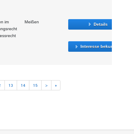
en im
Meißen
Details
ungsrecht
essrecht
Interesse bekunden
2
13
14
15
>
»