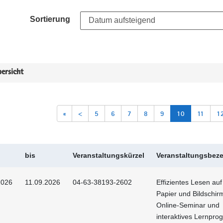
Sortierung
ersicht
«
<
5
6
7
8
9
10
11
1
bis
Veranstaltungskürzel
Veranstaltungsbez
2026
11.09.2026
04-63-38193-2602
Effizientes Lesen au
Papier und Bildschirm
Online-Seminar und
interaktives Lernpr