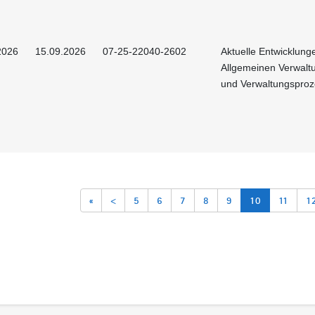
2026
15.09.2026
07-25-22040-2602
Aktuelle Entwicklung
Allgemeinen Verwalt
und Verwaltungsproz
«
<
5
6
7
8
9
10
11
1