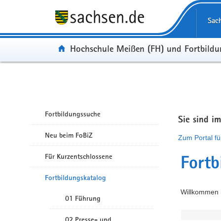
Portalübergreifende Navigation
Sac
Portal:
Hochschule Meißen (FH) und Fortbild
Fortbildungssuche
Sie sind i
Neu beim FoBiZ
Zum Portal fü
Für Kurzentschlossene
Fortb
Fortbildungskatalog
Willkommen i
01 Führung
02 Presse- und