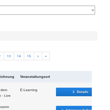
2
13
14
15
>
»
eichnung
Veranstaltungsort
f dem
E-Learning
Details
 - Live
ogramm
Interesse bekunden