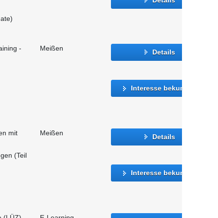
ate)
ining -
Meißen
Details
Interesse bekunden
n mit
Meißen
Details
gen (Teil
Interesse bekunden
e (LÜZ)
E-Learning