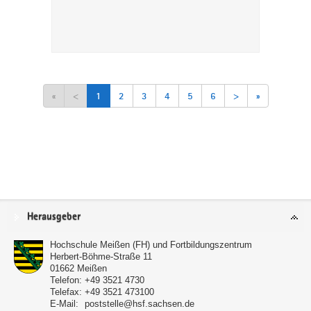
«
<
1
2
3
4
5
6
>
»
Service
Herausgeber
Hochschule Meißen (FH) und Fortbildungszentrum
Herbert-Böhme-Straße 11
01662
Meißen
Telefon:
+49 3521 4730
Telefax:
+49 3521 473100
E-Mail:
poststelle@hsf.sachsen.de