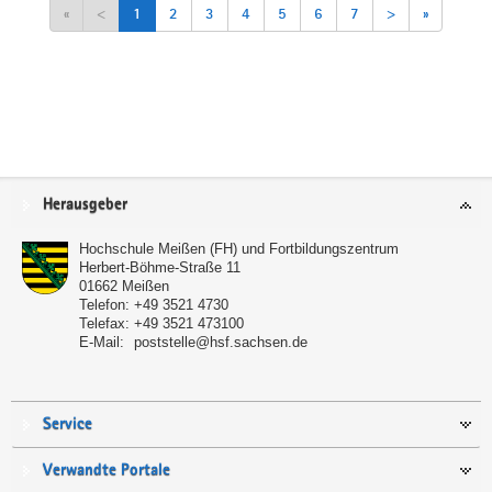
«
<
1
2
3
4
5
6
7
>
»
Service
Herausgeber
Hochschule Meißen (FH) und Fortbildungszentrum
Herbert-Böhme-Straße 11
01662
Meißen
Telefon:
+49 3521 4730
Telefax:
+49 3521 473100
E-Mail:
poststelle@hsf.sachsen.de
Service
Verwandte Portale