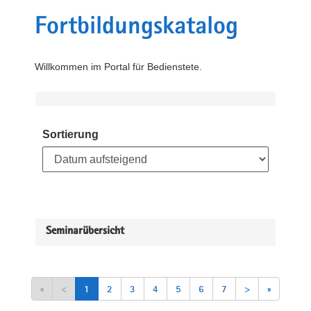
Fortbildungskatalog
Willkommen im Portal für Bedienstete.
Sortierung
Seminarübersicht
«
<
1
2
3
4
5
6
7
>
»