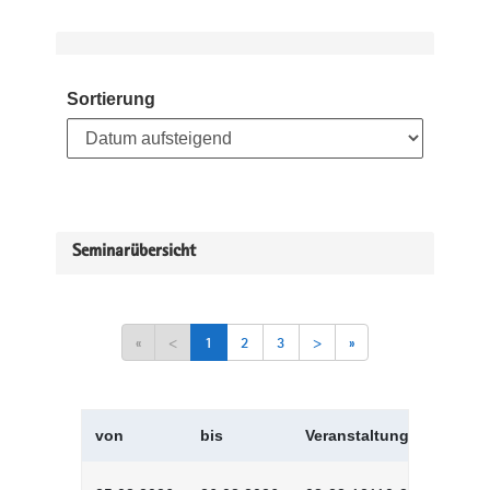
Sortierung
Seminarübersicht
«
<
1
2
3
>
»
von
bis
Veranstaltungskürzel