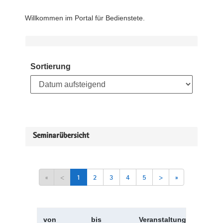
Willkommen im Portal für Bedienstete.
Sortierung
Seminarübersicht
«
<
1
2
3
4
5
>
»
von
bis
Veranstaltungskürzel