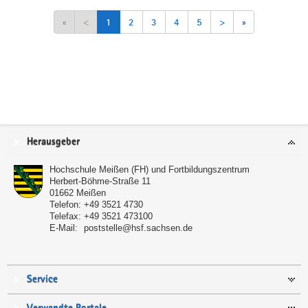
«
<
1
2
3
4
5
>
»
Service
Herausgeber
Hochschule Meißen (FH) und Fortbildungszentrum
Herbert-Böhme-Straße 11
01662
Meißen
Telefon:
+49 3521 4730
Telefax:
+49 3521 473100
E-Mail:
poststelle@hsf.sachsen.de
Service