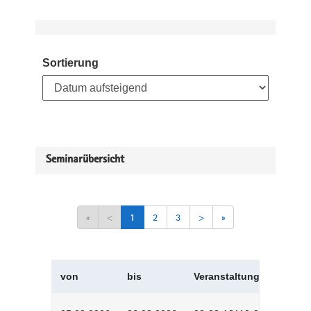
Sortierung
Seminarübersicht
«
<
1
2
3
>
»
von
bis
Veranstaltungskürzel