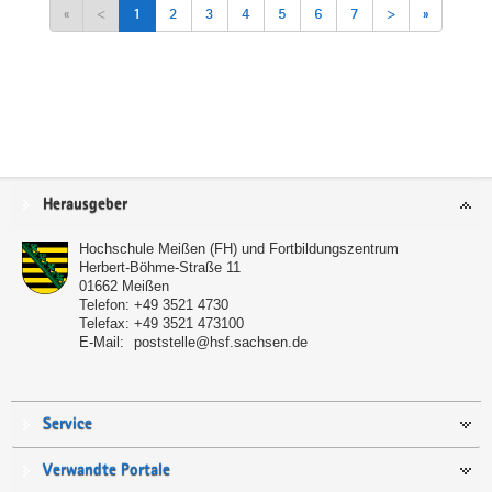
«
<
1
2
3
4
5
6
7
>
»
Service
Herausgeber
Hochschule Meißen (FH) und Fortbildungszentrum
Herbert-Böhme-Straße 11
01662
Meißen
Telefon:
+49 3521 4730
Telefax:
+49 3521 473100
E-Mail:
poststelle@hsf.sachsen.de
Service
Verwandte Portale