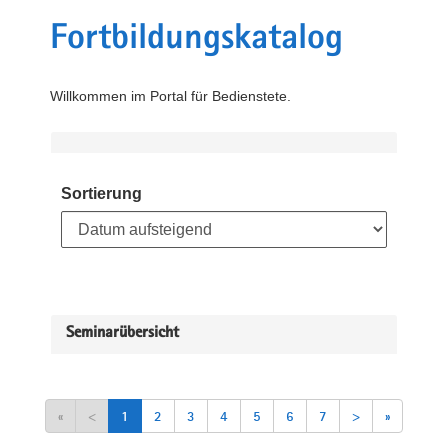
Fortbildungskatalog
Willkommen im Portal für Bedienstete.
Sortierung
Seminarübersicht
«
<
1
2
3
4
5
6
7
>
»