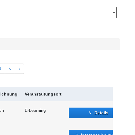
5
>
»
eichnung
Veranstaltungsort
ion
E-Learning
Details
Interesse bekunden