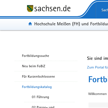
Portalübergreifende Navigation
Sac
Portal:
Hochschule Meißen (FH) und Fortbild
Fortbildungssuche
Sie sind i
Neu beim FoBiZ
Zum Portal fü
Für Kurzentschlossene
Fortb
Fortbildungskatalog
Willkommen i
01 Führung
02 Presse- und