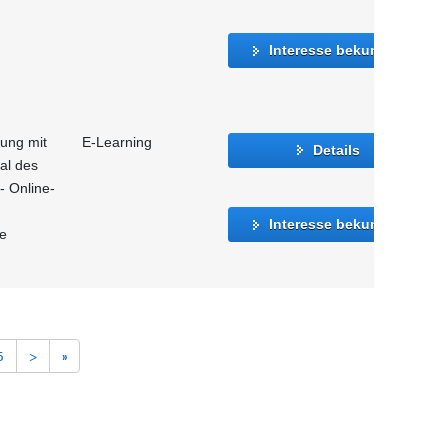
Interesse bekunden
gung mit
E-Learning
Details
al des
- Online-
Interesse bekunden
le
5
>
»