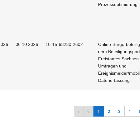
Prozessoptimierung
2026
06.10.2026
10-15-63230-2602
Online-Bürgerbeteili
dem Beteiligungsport
Freistaates Sachsen 
Umfragen und
Ereignismelder/mobi
Datenerfassung
«
<
1
2
3
4