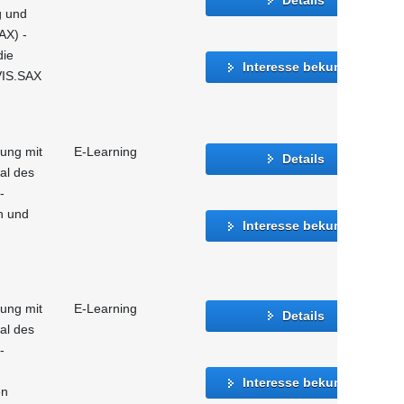
g und
AX) -
die
Interesse bekunden
VIS.SAX
gung mit
E-Learning
Details
al des
-
n und
Interesse bekunden
gung mit
E-Learning
Details
al des
-
Interesse bekunden
en