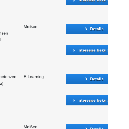
Meißen
Details
hsen
l
Interesse bekunden
mpetenzen
E-Learning
Details
u)
Interesse bekunden
Meißen
Details