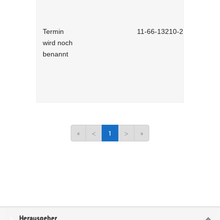
Termin
11-66-13210-2701
wird noch
benannt
«
<
1
>
»
Service
Herausgeber