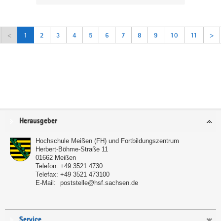
<
1
2
3
4
5
6
7
8
9
10
11
>
Service
Herausgeber
Hochschule Meißen (FH) und Fortbildungszentrum
Herbert-Böhme-Straße 11
01662
Meißen
Telefon:
+49 3521 4730
Telefax:
+49 3521 473100
E-Mail:
poststelle@hsf.sachsen.de
Service