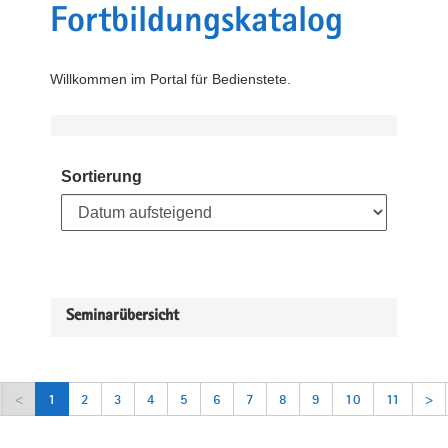
Fortbildungskatalog
Willkommen im Portal für Bedienstete.
Sortierung
Seminarübersicht
<
1
2
3
4
5
6
7
8
9
10
11
>