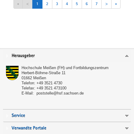
«
<
1
2
3
4
5
6
7
>
»
Service
Herausgeber
Hochschule Meißen (FH) und Fortbildungszentrum
Herbert-Böhme-Straße 11
01662
Meißen
Telefon:
+49 3521 4730
Telefax:
+49 3521 473100
E-Mail:
poststelle@hsf.sachsen.de
Service
Verwandte Portale