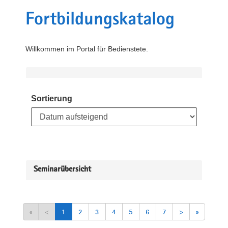
Fortbildungskatalog
Willkommen im Portal für Bedienstete.
Sortierung
Seminarübersicht
«
<
1
2
3
4
5
6
7
>
»