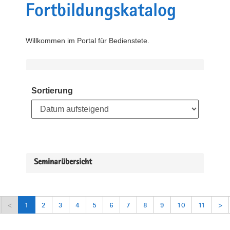
Fortbildungskatalog
Willkommen im Portal für Bedienstete.
Sortierung
Seminarübersicht
<
1
2
3
4
5
6
7
8
9
10
11
>