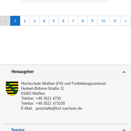
<
1
2
3
4
5
6
7
8
9
10
11
>
Service
Herausgeber
Hochschule Meißen (FH) und Fortbildungszentrum
Herbert-Böhme-Straße 11
01662
Meißen
Telefon:
+49 3521 4730
Telefax:
+49 3521 473100
E-Mail:
poststelle@hsf.sachsen.de
Service