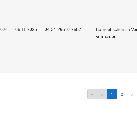
2026
06.11.2026
04-34-26510-2502
Burnout schon im Vor
vermeiden
«
<
1
2
>