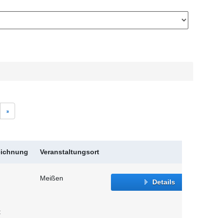
»
eichnung
Veranstaltungsort
Meißen
Details
t