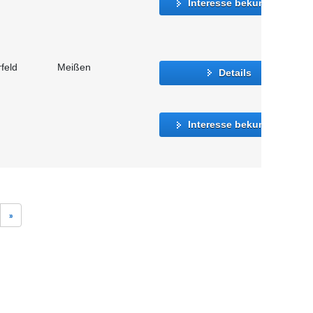
Interesse bekunden
feld
Meißen
Details
Interesse bekunden
»