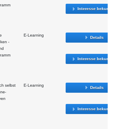
ogramm
Interesse bekunden
e
E-Learning
Details
rken -
nd
ogramm
Interesse bekunden
ch selbst
E-Learning
Details
ine-
ven
Interesse bekunden