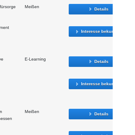
fürsorge
Meißen
Details
ment
Interesse bekunden
ve
E-Learning
Details
Interesse bekunden
n
Meißen
Details
messen