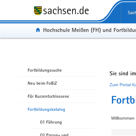
Portalübergreifende Navigation
Sac
Portal:
Hochschule Meißen (FH) und Fortbild
Fortbildungssuche
Sie sind i
Neu beim FoBiZ
Zum Portal fü
Für Kurzentschlossene
Fortb
Fortbildungskatalog
Willkommen i
01 Führung
02 Presse- und