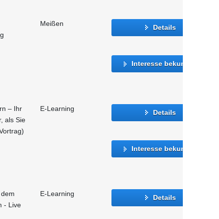
Meißen
Details
ng
Interesse bekunden
n – Ihr
E-Learning
Details
, als Sie
Vortrag)
Interesse bekunden
f dem
E-Learning
Details
 - Live