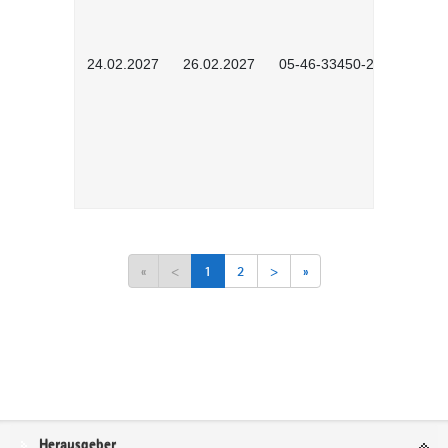
24.02.2027
26.02.2027
05-46-33450-2601
«
<
1
2
>
»
Service
Herausgeber