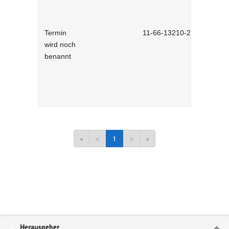
Termin
11-66-13210-2701
wird noch
benannt
«
<
1
>
»
Service
Herausgeber