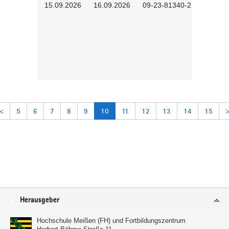
15.09.2026
16.09.2026
09-23-81340-2604
<
5
6
7
8
9
10
11
12
13
14
15
Service
Herausgeber
Hochschule Meißen (FH) und Fortbildungszentrum