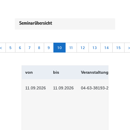
Seminarübersicht
<
5
6
7
8
9
10
11
12
13
14
15
von
bis
Veranstaltungskürzel
11.09.2026
11.09.2026
04-63-38193-2602